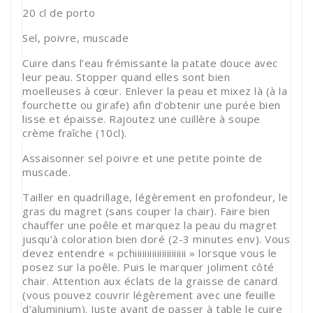
20 cl de porto
Sel, poivre, muscade
Cuire dans l’eau frémissante la patate douce avec
leur peau. Stopper quand elles sont bien
moelleuses à cœur. Enlever la peau et mixez là (à la
fourchette ou girafe) afin d’obtenir une purée bien
lisse et épaisse. Rajoutez une cuillère à soupe
crème fraîche (10cl).
Assaisonner sel poivre et une petite pointe de
muscade.
Tailler en quadrillage, légèrement en profondeur, le
gras du magret (sans couper la chair). Faire bien
chauffer une poêle et marquez la peau du magret
jusqu’à coloration bien doré (2-3 minutes env). Vous
devez entendre « pchiiiiiiiiiiiiiiiiiiiii » lorsque vous le
posez sur la poêle. Puis le marquer joliment côté
chair. Attention aux éclats de la graisse de canard
(vous pouvez couvrir légèrement avec une feuille
d’aluminium). Juste avant de passer à table le cuire