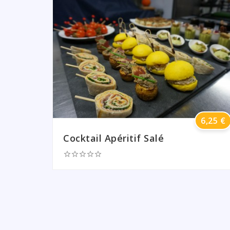
Prix
6,25 €
Cocktail Apéritif Salé




