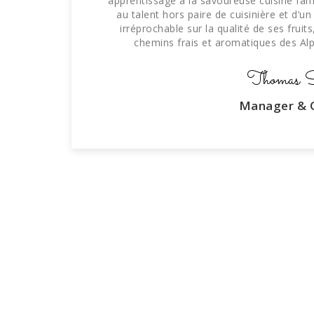
apprentissage à la savoureuse cuisine fa
au talent hors paire de cuisinière et d’u
irréprochable sur la qualité de ses fruits
chemins frais et aromatiques des Alpi
Thomas S
Manager & C