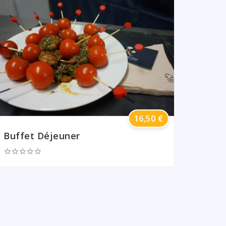
Prix
16,50 €
Buffet Déjeuner
Lunch







