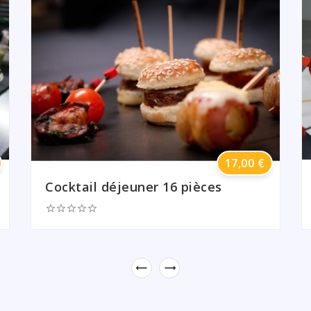
Prix
17,00 €
Cocktail déjeuner 16 pièces






