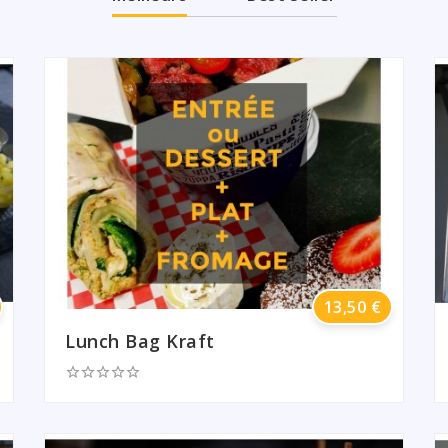
Prix
13,50 €
Lunch Bag Kraft




