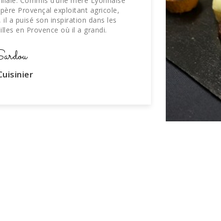
miliale. Commis d’une mère Lyonnaise
n père Provençal exploitant agricole,
, il a puisé son inspiration dans les
lles en Provence où il a grandi.
ardou
uisinier