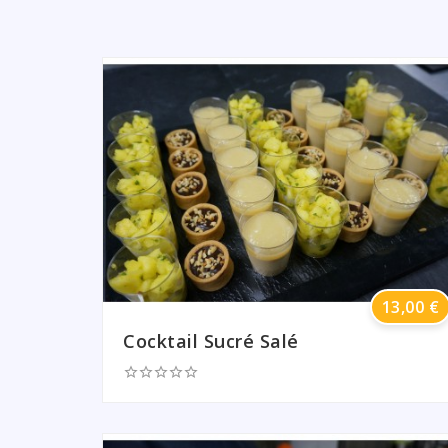
Prix
13,00 €
Cocktail Sucré Salé




