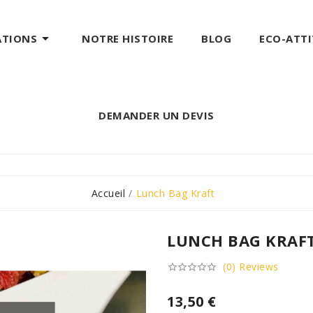

ATIONS
NOTRE HISTOIRE
BLOG
ECO-ATT
DEMANDER UN DEVIS
Accueil
Lunch Bag Kraft
LUNCH BAG KRAF
(0) Reviews





13,50 €