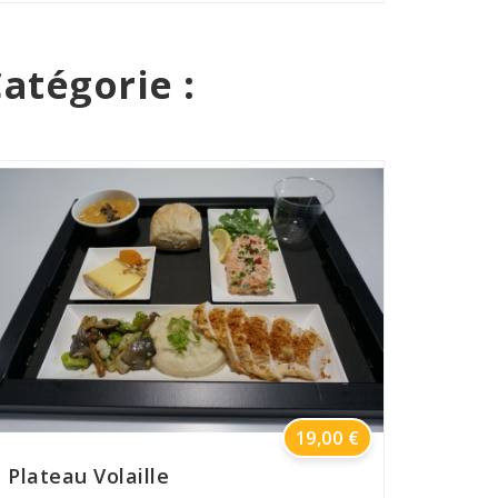
atégorie :
Prix
19,00 €
Plateau Volaille
Cockt