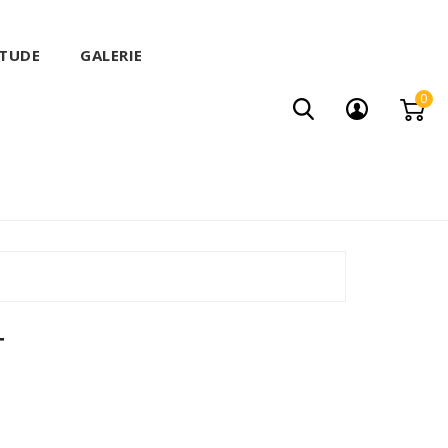
ITUDE
GALERIE
0
T