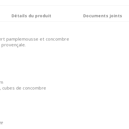
Détails du produit
Documents joints
n vert pamplemousse et concombre
n provençale.
ym
is, cubes de concombre
ge