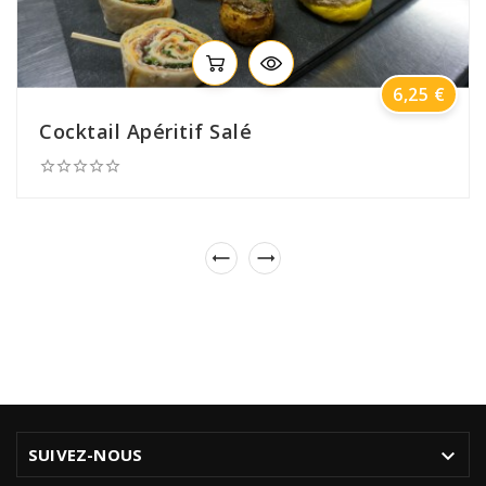
Prix
6,25 €
Cocktail Apéritif Salé








SUIVEZ-NOUS