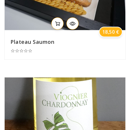
Prix
18,50 €
Plateau Saumon




