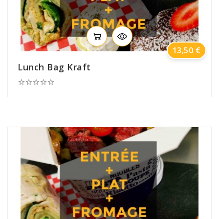
Prix
13,50 €
Lunch Bag Kraft




