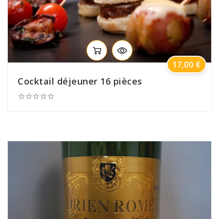
Prix
17,00 €
Cocktail déjeuner 16 pièces




