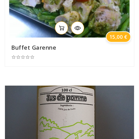
Prix
15,00 €
Buffet Garenne




