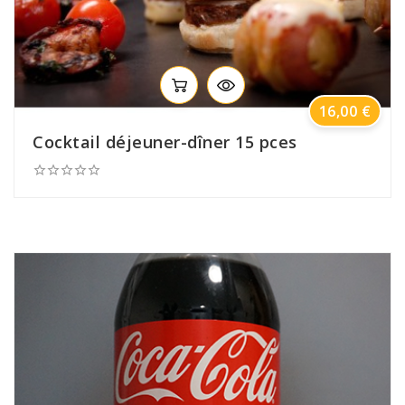
Prix
16,00 €
Cocktail déjeuner-dîner 15 pces




