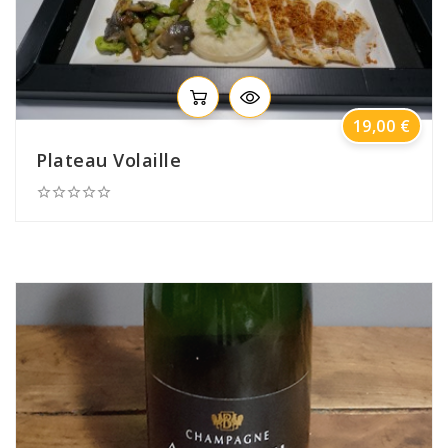
Prix
19,00 €
Plateau Volaille




