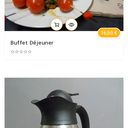
Prix
16,50 €
Buffet Déjeuner




