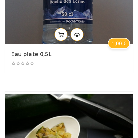
Prix
1,00 €
Eau plate 0,5L




