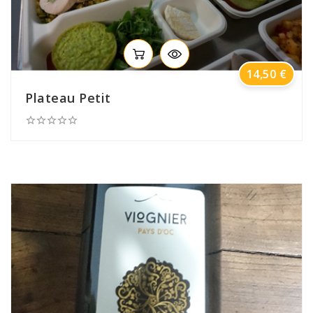
Prix
14,50 €
Plateau Petit




