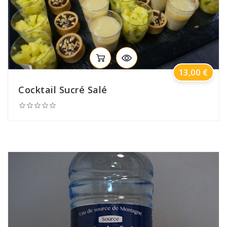
Prix
13,00 €
Cocktail Sucré Salé




