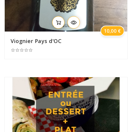
Prix
10,00 €
Viognier Pays d'OC




