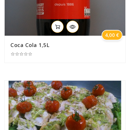
Prix
4,00 €
Coca Cola 1,5L




