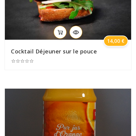
Prix
14,00 €
Cocktail Déjeuner sur le pouce




