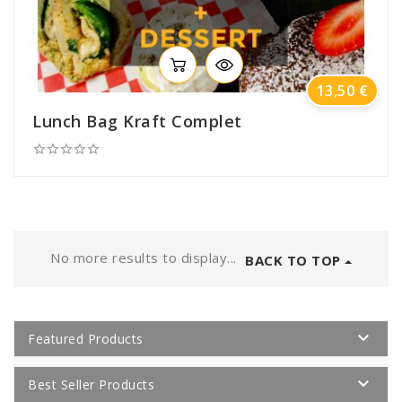
Prix
13,50 €
Lunch Bag Kraft Complet





No more results to display...
BACK TO TOP

Featured Products

Best Seller Products