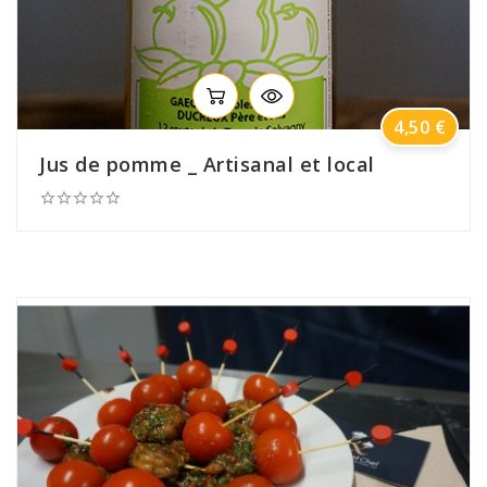
Prix
4,50 €
Jus de pomme _ Artisanal et local




