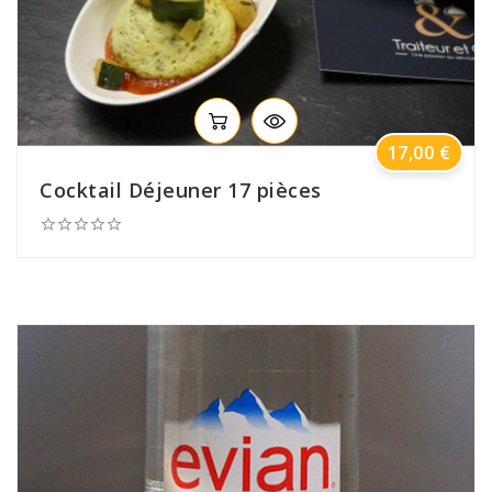
Prix
17,00 €
Cocktail Déjeuner 17 pièces




