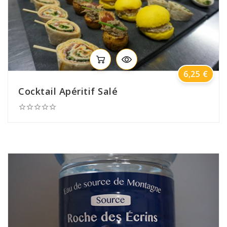
Prix
6,25 €
Cocktail Apéritif Salé




