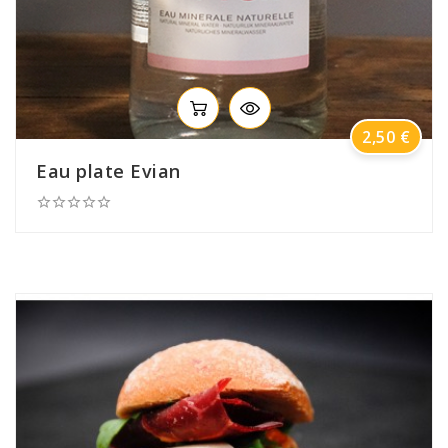
Prix
2,50 €
Eau plate Evian




