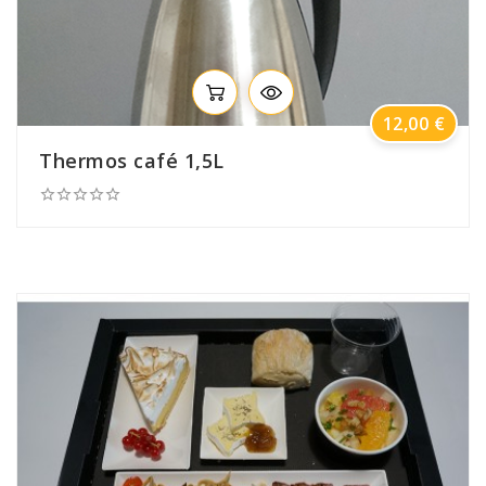
Prix
12,00 €
Thermos café 1,5L




