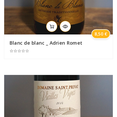
Prix
8,50 €
Blanc de blanc _ Adrien Romet




