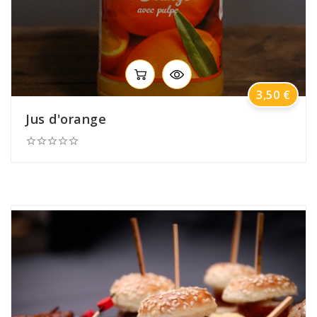
Prix
3,50 €
Jus d'orange




