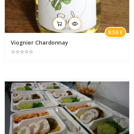
Prix
8,50 €
Viognier Chardonnay




