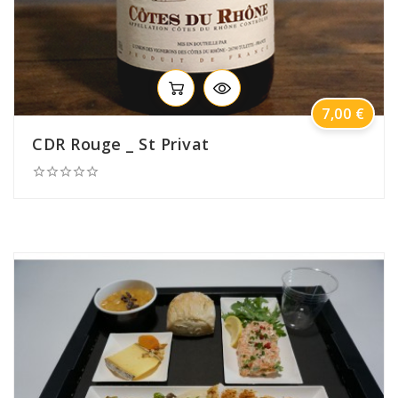
Prix
7,00 €
CDR Rouge _ St Privat




