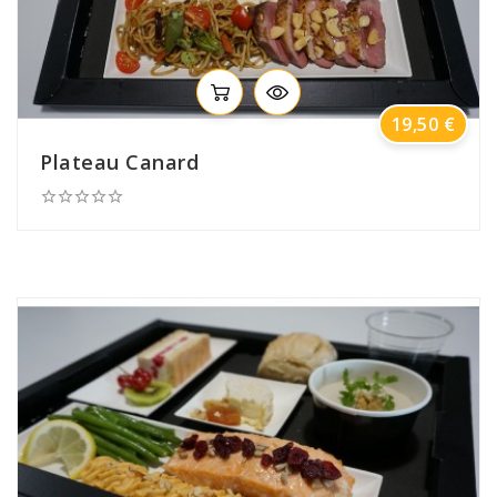
Prix
19,50 €
Plateau Canard




