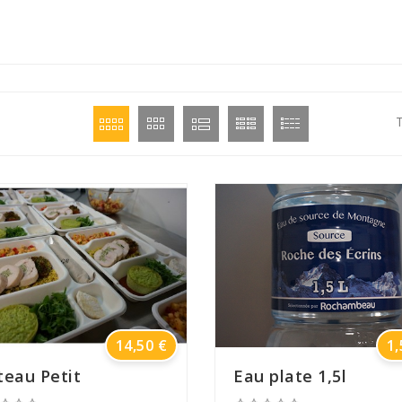
T
Prix
14,50 €
1,
teau Petit
Eau plate 1,5l