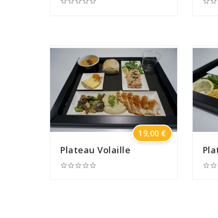







Prix
19,00 €
Plateau Volaille
Pla






