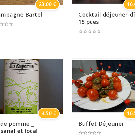
Prix
23,00 €
16,
mpagne Bartel
Cocktail déjeuner-d
15 pces








Prix
4,50 €
16,
 de pomme _
Buffet Déjeuner
isanal et local




