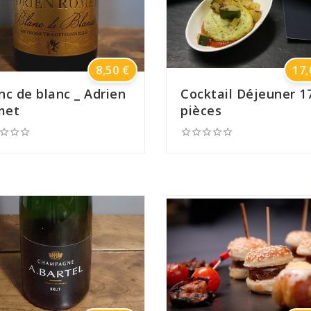
Prix
8,50 €
17,
nc de blanc _ Adrien
Cocktail Déjeuner 1
met
pièces







