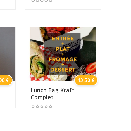





Prix
Prix
00 €
13,50 €
Lunch Bag Kraft
Complet




