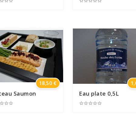








Prix
18,50 €
1,
teau Saumon
Eau plate 0,5L







