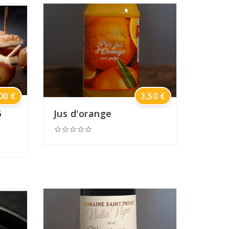
Prix
Prix
00 €
3,50 €
6
Jus d'orange




