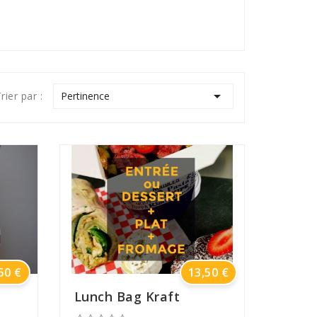

Pertinence
rier par :
Prix
Prix
50 €
13,50 €
Lunch Bag Kraft