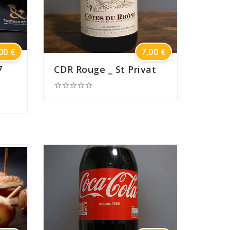
Prix
Prix
00 €
7,00 €
7
CDR Rouge _ St Privat




