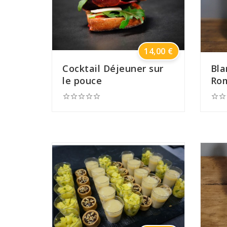
Prix
14,00 €
Cocktail Déjeuner sur
Bla
le pouce
Ro






