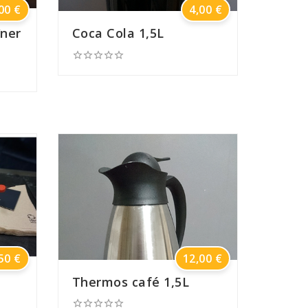
Prix
Prix
00 €
4,00 €
îner
Coca Cola 1,5L





Prix
Prix
50 €
12,00 €
Thermos café 1,5L




