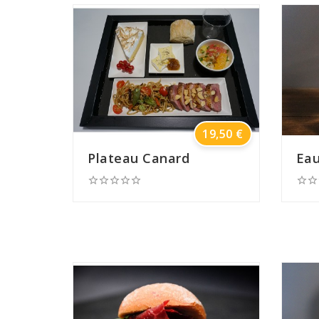
Prix
19,50 €
Plateau Canard
Eau






