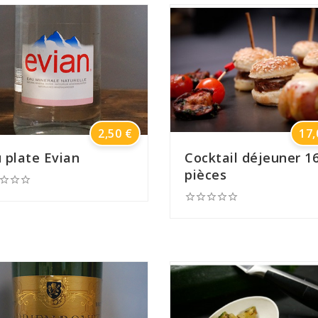
Prix
2,50 €
17,
 plate Evian
Cocktail déjeuner 1
pièces







