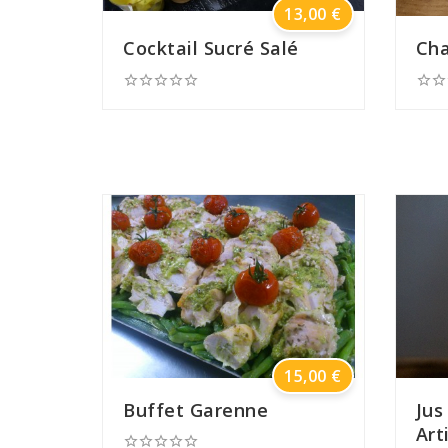
Prix
13,00 €
Cocktail Sucré Salé
Cha







Prix
15,00 €
Buffet Garenne
Jus
Art




